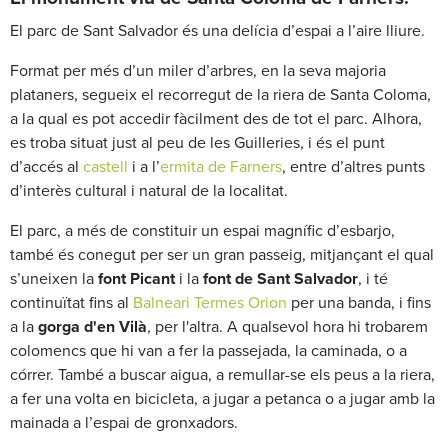
El parc de Sant Salvador és una delícia d’espai a l’aire lliure.
Format per més d’un miler d’arbres, en la seva majoria
plataners, segueix el recorregut de la riera de Santa Coloma,
a la qual es pot accedir fàcilment des de tot el parc. Alhora,
es troba situat just al peu de les Guilleries, i és el punt
d’accés al
castell
i a l’
ermita de Farners
, entre d’altres punts
d’interès cultural i natural de la localitat.
El parc, a més de constituir un espai magnífic d’esbarjo,
també és conegut per ser un gran passeig, mitjançant el qual
s’uneixen la
font Picant
i la
font de Sant Salvador
, i té
continuïtat fins al
Balneari Termes Orion
per una banda, i fins
a la
gorga d'en Vilà
, per l'altra. A qualsevol hora hi trobarem
colomencs que hi van a fer la passejada, la caminada, o a
córrer. També a buscar aigua, a remullar-se els peus a la riera,
a fer una volta en bicicleta, a jugar a petanca o a jugar amb la
mainada a l’espai de gronxadors.