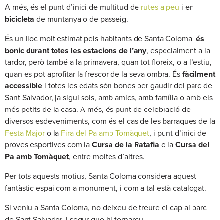
A més, és el punt d’inici de multitud de
rutes a peu
i en
bicicleta
de muntanya o de passeig.
És un lloc molt estimat pels habitants de Santa Coloma;
és
bonic durant totes les estacions de l’any
, especialment a la
tardor, però també a la primavera, quan tot floreix, o a l’estiu,
quan es pot aprofitar la frescor de la seva ombra. És
fàcilment
accessible
i totes les edats són bones per gaudir del parc de
Sant Salvador, ja sigui sols, amb amics, amb família o amb els
més petits de la casa. A més, és punt de celebració de
diversos esdeveniments, com és el cas de les barraques de la
Festa Major
o la
Fira del Pa amb Tomàquet
, i punt d’inici de
proves esportives com la
Cursa de la Ratafia
o la
Cursa del
Pa amb Tomàquet
, entre moltes d’altres.
Per tots aquests motius, Santa Coloma considera aquest
fantàstic espai com a monument, i com a tal està catalogat.
Si veniu a Santa Coloma, no deixeu de treure el cap al parc
de Sant Salvador, i segur que hi tornareu.