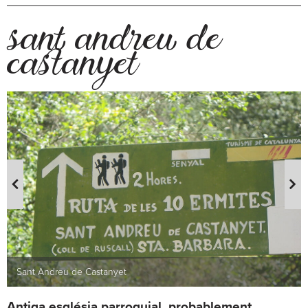
sant andreu de
castanyet
Sant Andreu de Castanyet
Antiga església parroquial, probablement