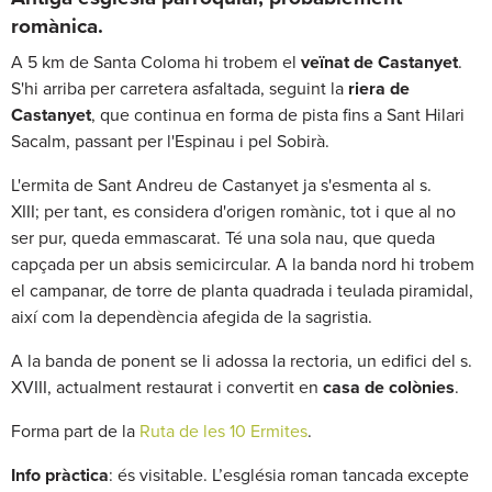
romànica.
A 5 km de Santa Coloma hi trobem el
veïnat de Castanyet
.
S'hi arriba per carretera asfaltada, seguint la
riera de
Castanyet
, que continua en forma de pista fins a Sant Hilari
Sacalm, passant per l'Espinau i pel Sobirà.
L'ermita de Sant Andreu de Castanyet ja s'esmenta al s.
XIII; per tant, es considera d'origen romànic, tot i que al no
ser pur, queda emmascarat. Té una sola nau, que queda
capçada per un absis semicircular. A la banda nord hi trobem
el campanar, de torre de planta quadrada i teulada piramidal,
així com la dependència afegida de la sagristia.
A la banda de ponent se li adossa la rectoria, un edifici del s.
XVIII, actualment restaurat i convertit en
casa de colònies
.
Forma part de la
Ruta de les 10 Ermites
.
Info pràctica
: és visitable. L’església roman tancada excepte