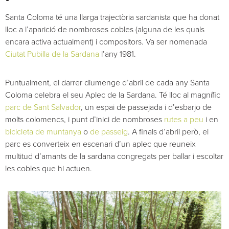
Santa Coloma té una llarga trajectòria sardanista que ha donat
lloc a l’aparició de nombroses cobles (alguna de les quals
encara activa actualment) i compositors. Va ser nomenada
Ciutat Pubilla de la Sardana
l’any 1981.
Puntualment, el darrer diumenge d’abril de cada any Santa
Coloma celebra el seu Aplec de la Sardana. Té lloc al magnífic
parc de Sant Salvador
, un espai de passejada i d’esbarjo de
molts colomencs, i punt d’inici de nombroses
rutes a peu
i en
bicicleta de muntanya
o
de passeig
. A finals d’abril però, el
parc es converteix en escenari d’un aplec que reuneix
multitud d’amants de la sardana congregats per ballar i escoltar
les cobles que hi actuen.