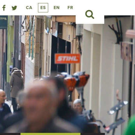
CA
ES
EN
FR