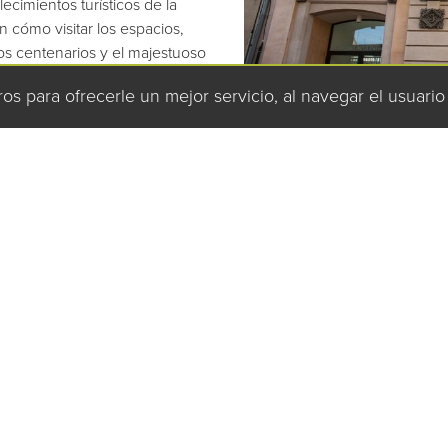
ecimientos turísticos de la
n cómo visitar los espacios,
os centenarios y el majestuoso
chadas modernistas (calle
ros para ofrecerle un mejor servicio, al navegar el usuario
de esplendor farnense a
 Sant Salvador, con sus