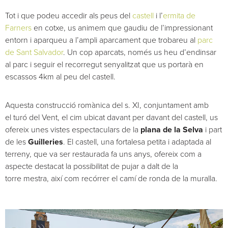
Tot i que podeu accedir als peus del
castell
i l’
ermita de
Farners
en cotxe, us animem que gaudiu de l’impressionant
entorn i aparqueu a l’ampli aparcament que trobareu al
parc
de Sant Salvador
. Un cop aparcats, només us heu d’endinsar
al parc i seguir el recorregut senyalitzat que us portarà en
escassos 4km al peu del castell.
Aquesta construcció romànica del s. XI, conjuntament amb
el turó del Vent, el cim ubicat davant per davant del castell, us
ofereix unes vistes espectaculars de la
plana de la Selva
i part
de les
Guilleries
. El castell, una fortalesa petita i adaptada al
terreny, que va ser restaurada fa uns anys, ofereix com a
aspecte destacat la possibilitat de pujar a dalt de la
torre mestra, així com recórrer el camí de ronda de la muralla.