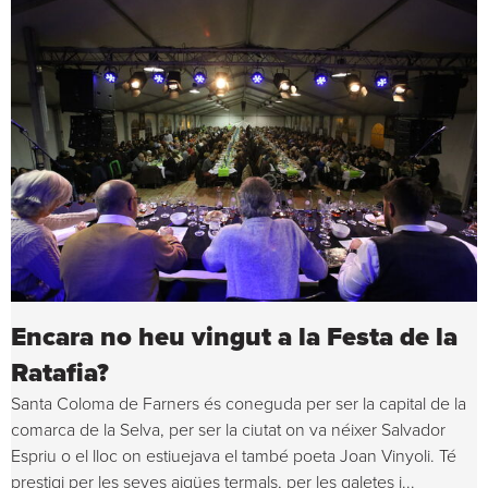
Encara no heu vingut a la Festa de la
Ratafia?
Santa Coloma de Farners és coneguda per ser la capital de la
comarca de la Selva, per ser la ciutat on va néixer Salvador
Espriu o el lloc on estiuejava el també poeta Joan Vinyoli. Té
prestigi per les seves aigües termals, per les galetes i...