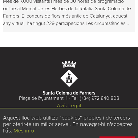
Més de 7.000 visitants i més de 30 hores de programació
online al Mercat de les Herbes de la Ratafia Santa Coloma de
Farners El concurs de flors més antic de Catalunya, aquest
any virtual, ha tingut 229 participacions Les circumstàncies...
Plaça de l'Ajuntament, 1 - Tel: (+34) 972 840 808
Avís Legal
Ús de Cookies
Aquest lloc web utilitza "cookies" pròpies i de tercers
per oferir-te un millor servei. En navegar-hi n'acceptes
l'ús.
Més info